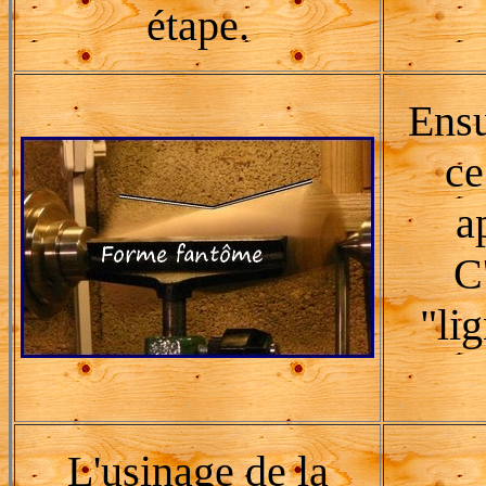
étape.
Ensu
ce
a
C
"li
L'usinage de la