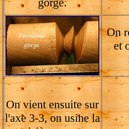
gorge.
On r
et 
On vient ensuite sur
l'axe 3-3, on usine la