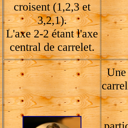
croisent (1,2,3 et
3,2,1).
L'axe 2-2 étant l'axe
central de carrelet.
Une 
carre
parti