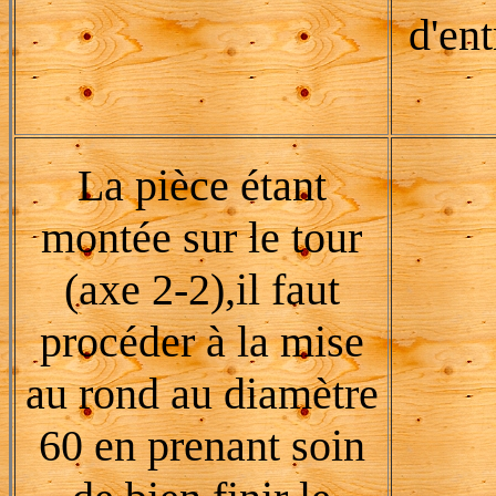
d'en
La pièce étant
montée sur le tour
(axe 2-2),il faut
procéder à la mise
au rond au diamètre
60 en prenant soin