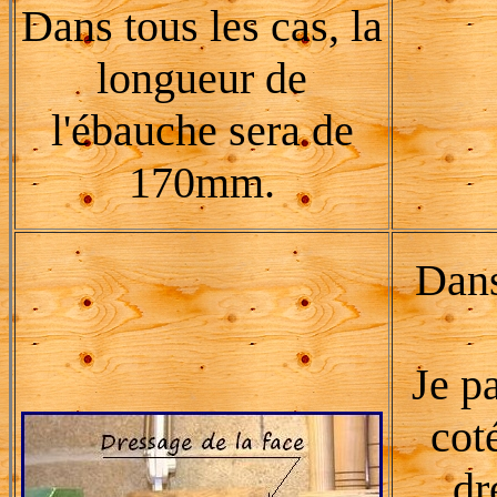
Dans tous les cas, la
longueur de
l'ébauche sera de
170mm.
Dans
Je p
cot
dr