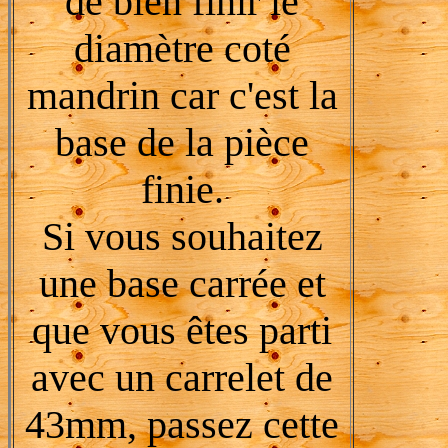
de bien finir le
diamètre coté
mandrin car c'est la
base de la pièce
finie.
Si vous souhaitez
une base carrée et
que vous êtes parti
avec un carrelet de
43mm, passez cette