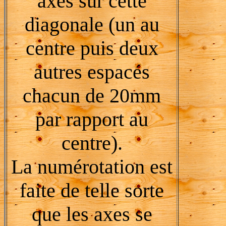
axes sur cette
diagonale (un au
centre puis deux
autres espacés
chacun de 20mm
par rapport au
centre).
La numérotation est
faite de telle sorte
que les axes se