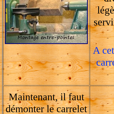
légè
servi
A cet
carr
Maintenant, il faut
démonter le carrelet