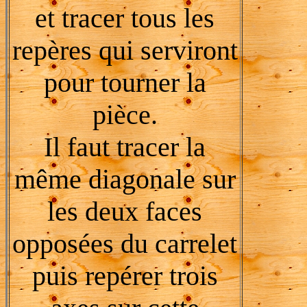
et tracer tous les
repères qui serviront
pour tourner la
pièce.
Il faut tracer la
même diagonale sur
les deux faces
opposées du carrelet
puis repérer trois