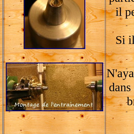
il 
Si i
N'aya
dans 
b