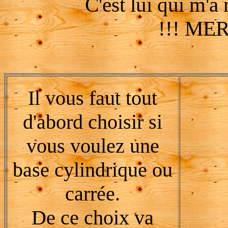
C'est lui qui m'
!!! MER
Il vous faut tout
d'abord choisir si
vous voulez une
base cylindrique ou
carrée.
De ce choix va